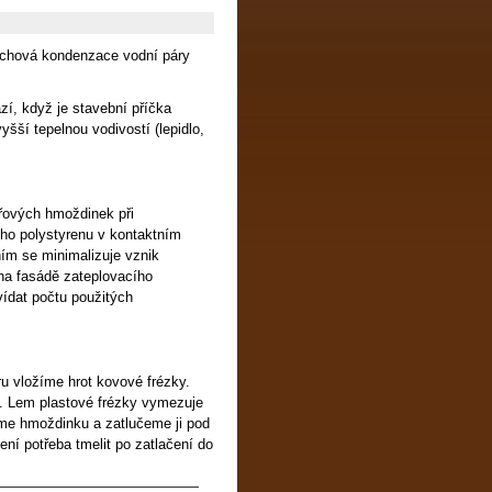
vrchová kondenzace vodní páry
í, když je stavební příčka
yšší tepelnou vodivostí (lepidlo,
ířových hmoždinek při
ho polystyrenu v kontaktním
m se minimalizuje vznik
na fasádě zateplovacího
ídat počtu použitých
u vložíme hrot kovové frézky.
. Lem plastové frézky vymezuje
eme hmoždinku a zatlučeme ji pod
ení potřeba tmelit po zatlačení do