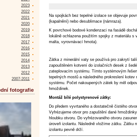
2023
2022
Na spojkách bez tepelné izolace se objevuje po
2021
(kapalnění) nebo desublimace (námraza).
2020
2019
K povrchové bodové kondenzaci na fasádě docház
2018
lokálně ochlazena použitím spojky z materiálu s v
malta, vyrovnávací hmota).
2017
2016
2015
Zátka z minerální vaty se používá pro zakrytí tal
2014
zapouštěném kotvení do izolačních desek z šedé
2013
zateplovacím systému. Tímto systémovým řešení
2012
tepelných mostů a následného prokreslení kotev 
2007-2011
systému. Počet nakoupených zátek by měl odpov
hmoždinek.
dní fotografie
Montáž bílé polystyrenové zátky:
Do předem vyvrtaného a dostatečně čistého otvor
Vyfrézujeme otvor pro zapuštění dané hmoždinky
hloubku otvoru. Do vyfrézovaného otvoru zasun
úroveň izolantu. Následně vložíme zátku. Zátku n
izolantu pevně drží.