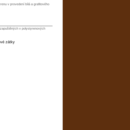
enu v provedení bílá a grafitového
k zapuštěných v polystyrenových