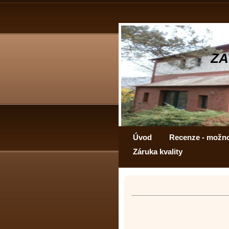
ZA
Úvod
Recenze - možn
Záruka kvality