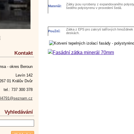
Zátky jsou vyrobeny z expandovaného polystyr
Materiál:
šedého polystyrenu v provedení šedá.
Zátka z EPS pro zakrytí talířových hmoždine
Použití:
deskách.
í
Kontakt
nsa - okres Beroun
Levín 142
267 01 Králův Dvůr
tel.: 737 300 378
el4791@seznam.cz
Vyhledávání