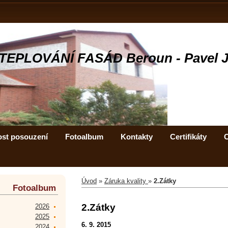
TEPLOVÁNÍ FASÁD Beroun - Pavel 
ost posouzení
Fotoalbum
Kontakty
Certifikáty
C
Úvod
»
Záruka kvality
»
2.Zátky
Fotoalbum
2.Zátky
2026
2025
6. 9. 2015
2024