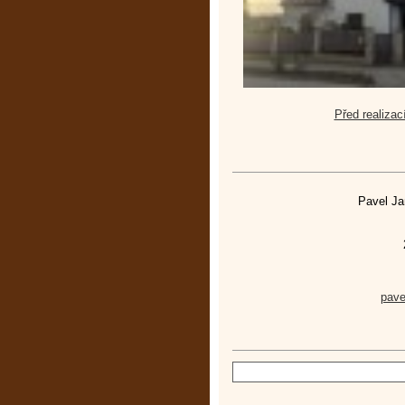
Před realizac
Pavel Ja
pav