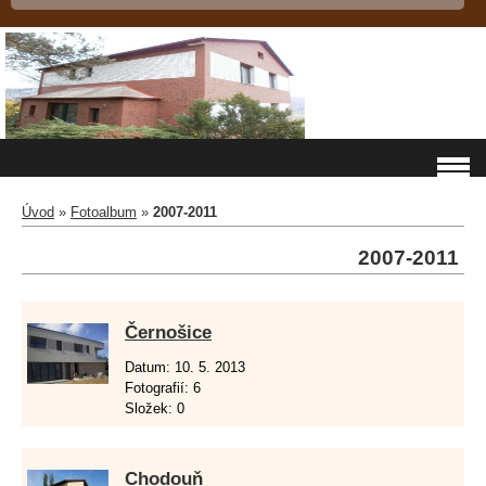
Úvod
»
Fotoalbum
»
2007-2011
2007-2011
Černošice
Datum:
10. 5. 2013
Fotografií:
6
Složek:
0
Chodouň