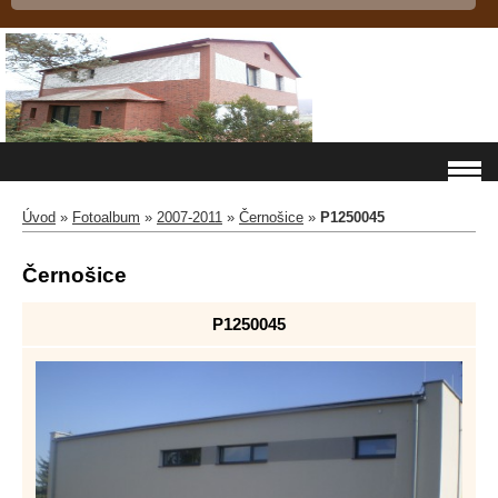
Úvod
»
Fotoalbum
»
2007-2011
»
Černošice
»
P1250045
Černošice
P1250045