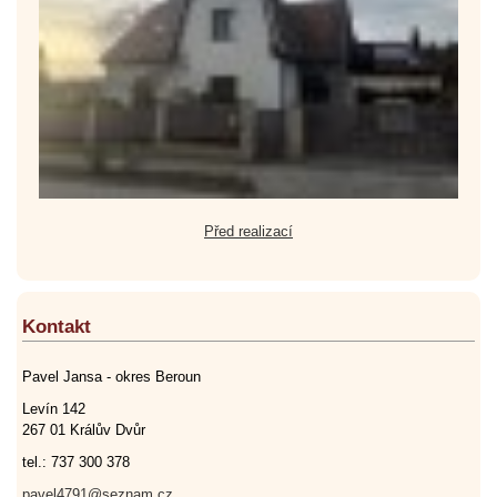
Před realizací
Kontakt
Pavel Jansa - okres Beroun
Levín 142
267 01 Králův Dvůr
tel.: 737 300 378
pavel4791@seznam.cz