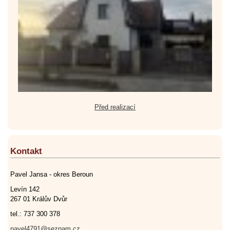
Před realizací
Kontakt
Pavel Jansa - okres Beroun
Levín 142
267 01 Králův Dvůr
tel.: 737 300 378
pavel4791@seznam.cz