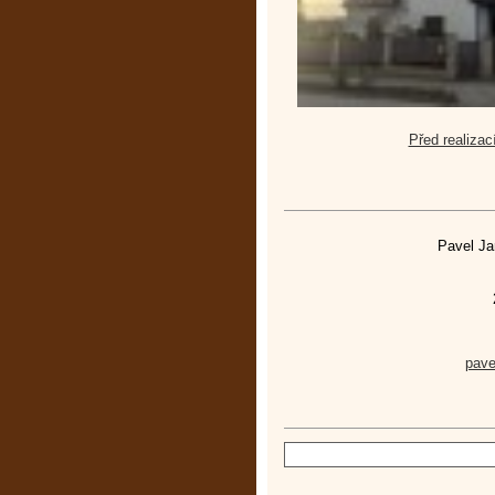
Před realizac
Pavel Ja
pav