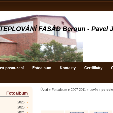
TEPLOVÁNÍ FASÁD Beroun - Pavel 
ost posouzení
Fotoalbum
Kontakty
Certifikáty
C
Úvod
»
Fotoalbum
»
2007-2011
»
Levín
»
po dok
Fotoalbum
2026
2025
2024