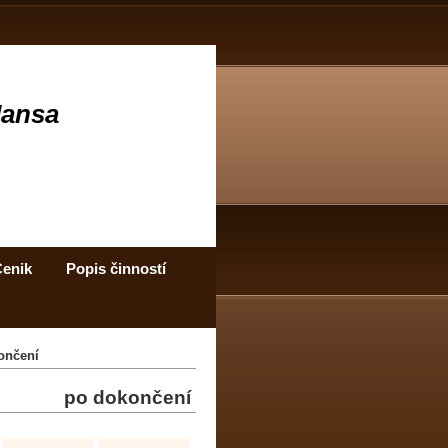
Jansa
enik
Popis činností
ončení
po dokončení