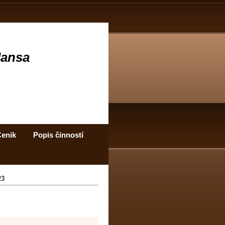
Jansa
enik
Popis činností
23