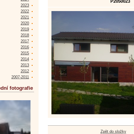
P2050023
2023
2022
2021
2020
2019
2018
2017
2016
2015
2014
2013
2012
2007-2011
dní fotografie
Zpět do složky