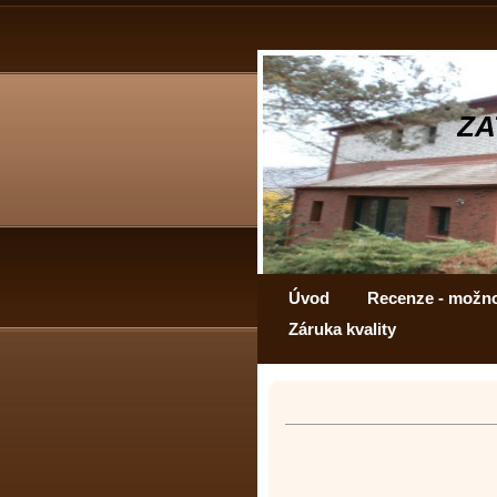
ZA
Úvod
Recenze - možn
Záruka kvality