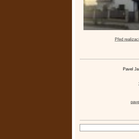
Před realizac
Pavel Ja
pav