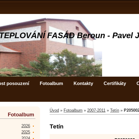
TEPLOVÁNÍ FASÁD Beroun - Pavel 
ost posouzení
Fotoalbum
Kontakty
Certifikáty
C
Úvod
»
Fotoalbum
»
2007-2011
»
Tetín
»
P20500
Fotoalbum
Tetín
2026
2025
2024