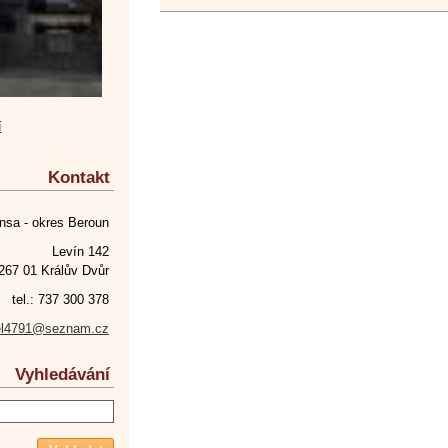
í
Kontakt
nsa - okres Beroun
Levín 142
267 01 Králův Dvůr
tel.: 737 300 378
el4791@seznam.cz
Vyhledávání