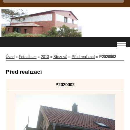
Úvod
»
Fotoalbum
»
2013
»
Březová
»
Před realizací
»
P2020002
Před realizací
P2020002