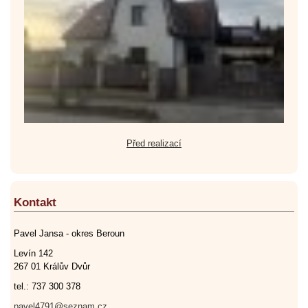
Před realizací
Kontakt
Pavel Jansa - okres Beroun
Levín 142
267 01 Králův Dvůr
tel.: 737 300 378
pavel4791@seznam.cz