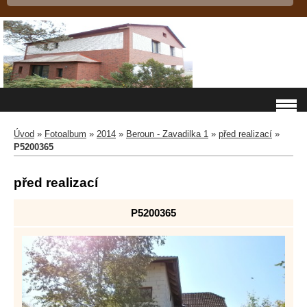
Úvod
»
Fotoalbum
»
2014
»
Beroun - Zavadilka 1
»
před realizací
»
P5200365
před realizací
P5200365