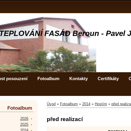
TEPLOVÁNÍ FASÁD Beroun - Pavel 
ost posouzení
Fotoalbum
Kontakty
Certifikáty
C
Úvod
»
Fotoalbum
»
2014
»
Hostím
»
před realiza
Fotoalbum
před realizací
2026
2025
2024