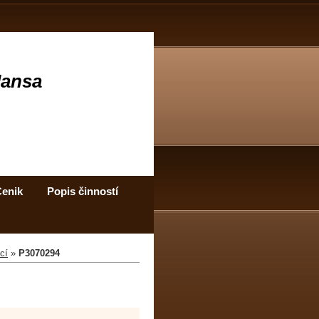
Jansa
enik
Popis činností
cí
»
P3070294