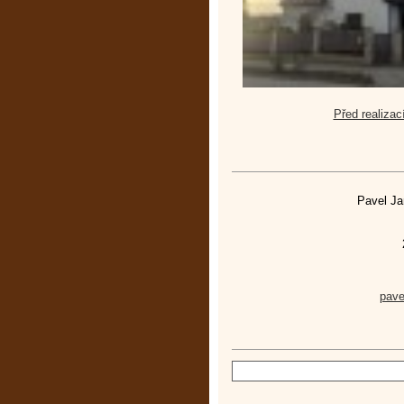
Před realizac
Pavel Ja
pav