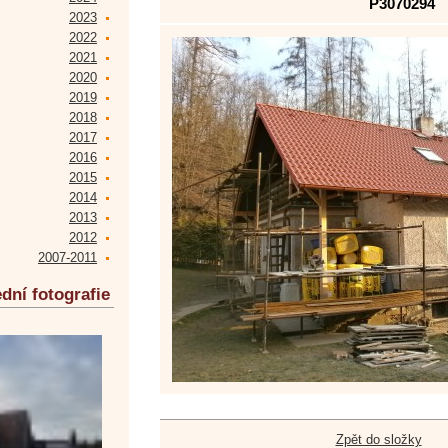
P3070294
2023
2022
2021
2020
2019
2018
2017
2016
2015
2014
2013
2012
2007-2011
dní fotografie
Zpět do složky