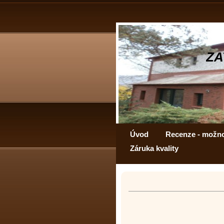
ZA
Úvod
Recenze - možn
Záruka kvality