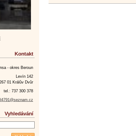
í
Kontakt
nsa - okres Beroun
Levín 142
267 01 Králův Dvůr
tel.: 737 300 378
el4791@seznam.cz
Vyhledávání