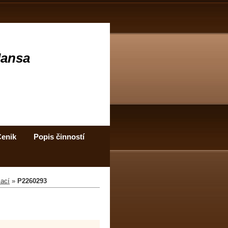
Jansa
enik
Popis činností
zací
»
P2260293