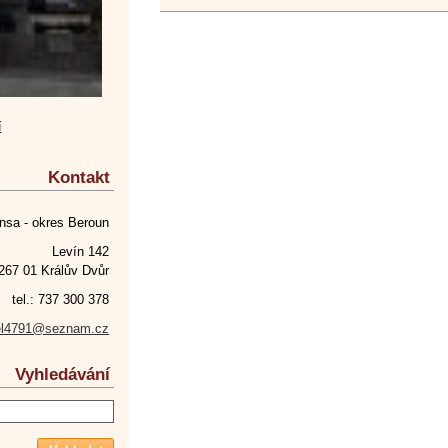
í
Kontakt
nsa - okres Beroun
Levín 142
267 01 Králův Dvůr
tel.: 737 300 378
el4791@seznam.cz
Vyhledávání