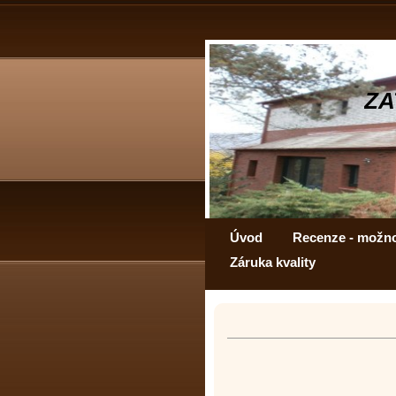
ZA
Úvod
Recenze - možn
Záruka kvality