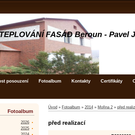
TEPLOVÁNÍ FASÁD Beroun - Pavel 
ost posouzení
Fotoalbum
Kontakty
Certifikáty
C
Úvod
»
Fotoalbum
»
2014
»
Mořina 2
»
před reali
Fotoalbum
před realizací
2026
2025
2024