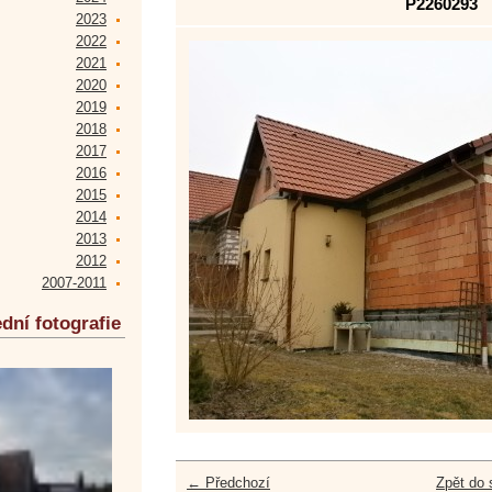
P2260293
2023
2022
2021
2020
2019
2018
2017
2016
2015
2014
2013
2012
2007-2011
dní fotografie
← Předchozí
Zpět do 