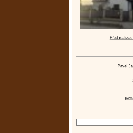
Před realizac
Pavel Ja
pav