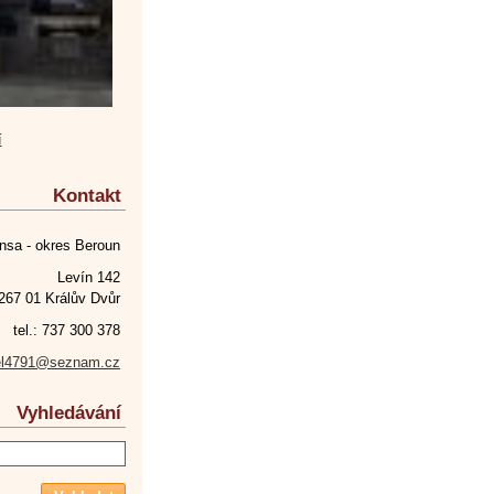
í
Kontakt
nsa - okres Beroun
Levín 142
267 01 Králův Dvůr
tel.: 737 300 378
el4791@seznam.cz
Vyhledávání