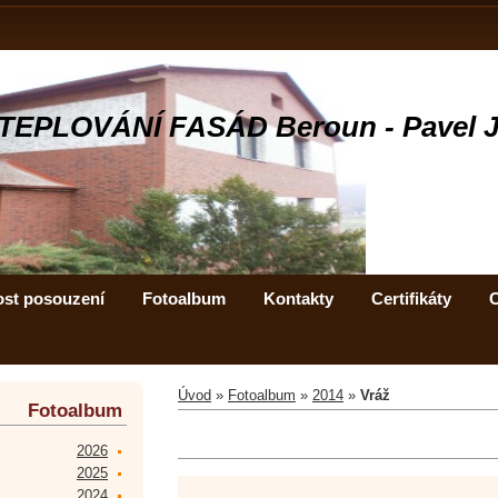
TEPLOVÁNÍ FASÁD Beroun - Pavel 
ost posouzení
Fotoalbum
Kontakty
Certifikáty
C
Úvod
»
Fotoalbum
»
2014
»
Vráž
Fotoalbum
2026
2025
2024