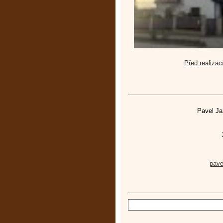
Před realizac
Pavel Ja
pav