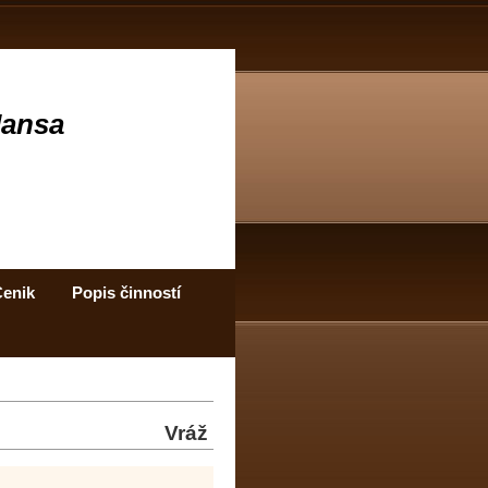
Jansa
enik
Popis činností
Vráž