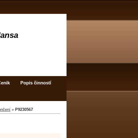
Jansa
enik
Popis činností
ončení
»
P9230567