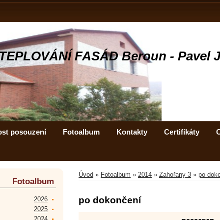
TEPLOVÁNÍ FASÁD Beroun - Pavel 
ost posouzení
Fotoalbum
Kontakty
Certifikáty
C
Úvod
»
Fotoalbum
»
2014
»
Zahořany 3
»
po dok
Fotoalbum
po dokončení
2026
2025
2024