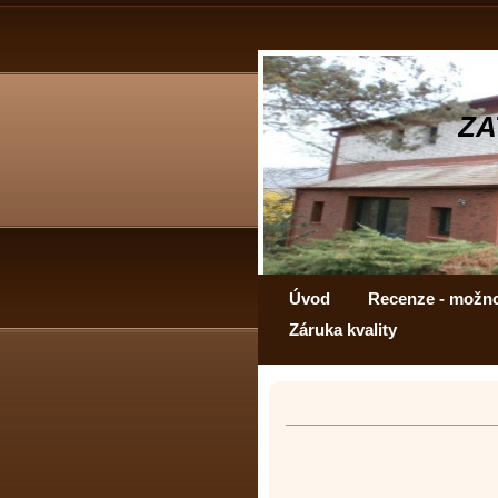
ZA
Úvod
Recenze - možn
Záruka kvality