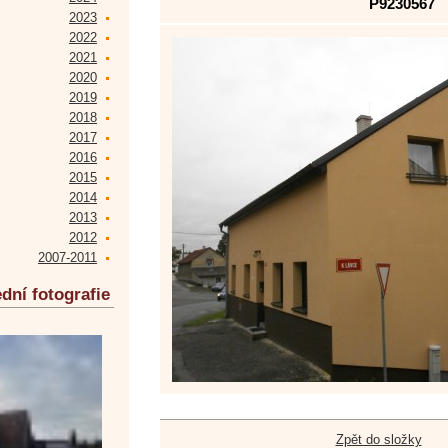
P9230567
2023
2022
2021
2020
2019
2018
2017
2016
2015
2014
2013
2012
2007-2011
dní fotografie
Zpět do složky