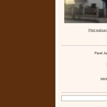
Před realizac
Pavel Ja
pav