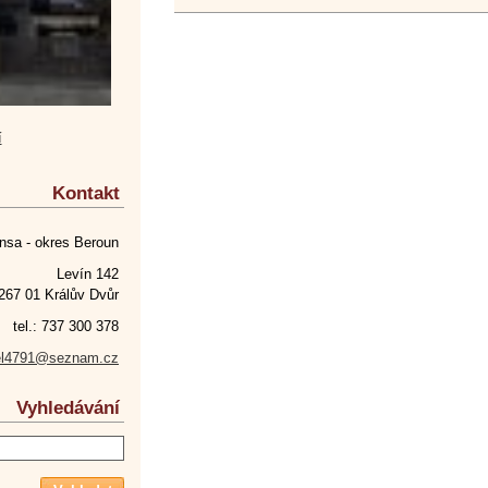
í
Kontakt
nsa - okres Beroun
Levín 142
267 01 Králův Dvůr
tel.: 737 300 378
el4791@seznam.cz
Vyhledávání