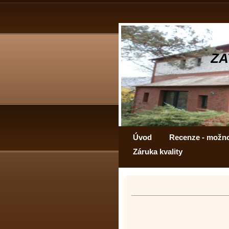
ZA
Úvod
Recenze - možn
Záruka kvality