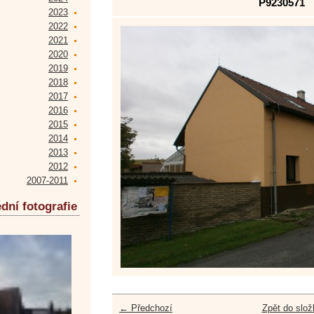
P9230571
2023
2022
2021
2020
2019
2018
2017
2016
2015
2014
2013
2012
2007-2011
dní fotografie
← Předchozí
Zpět do slož