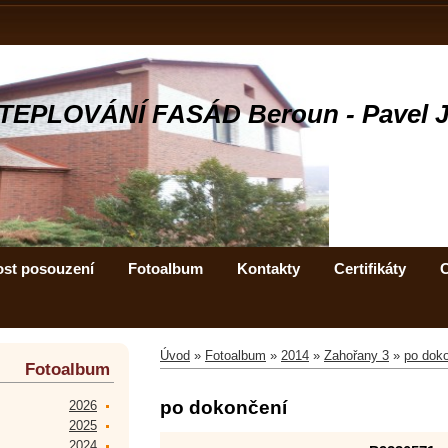
TEPLOVÁNÍ FASÁD Beroun - Pavel 
ost posouzení
Fotoalbum
Kontakty
Certifikáty
C
Úvod
»
Fotoalbum
»
2014
»
Zahořany 3
»
po dok
Fotoalbum
po dokončení
2026
2025
2024