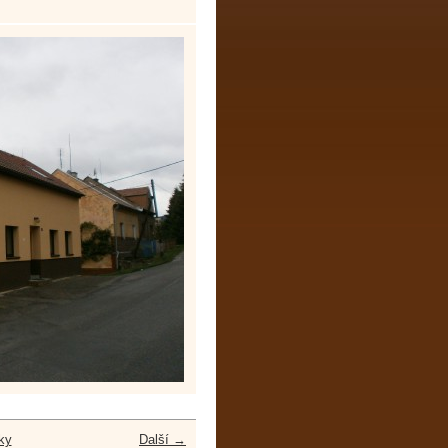
ky
Další →