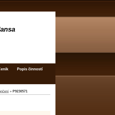
Jansa
enik
Popis činností
ončení
»
P9230571