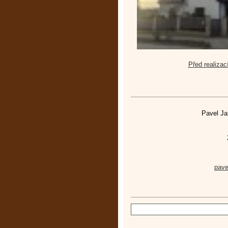
Před realizac
Pavel Ja
pav