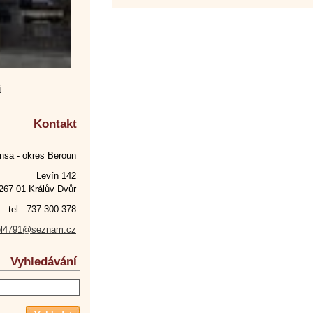
í
Kontakt
nsa - okres Beroun
Levín 142
267 01 Králův Dvůr
tel.: 737 300 378
el4791@seznam.cz
Vyhledávání