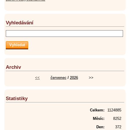
Vyhledávání
Archiv
<<
červenec
/
2026
>>
Statistiky
Celkem:
1124885
Měsíc:
8252
Den:
372