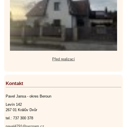
Před realizací
Kontakt
Pavel Jansa - okres Beroun
Levín 142
267 01 Králův Dvůr
tel.: 737 300 378
pavel4791@seznam.cz