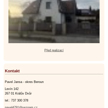
Před realizací
Kontakt
Pavel Jansa - okres Beroun
Levín 142
267 01 Králův Dvůr
tel.: 737 300 378
pavel4791@seznam.cz