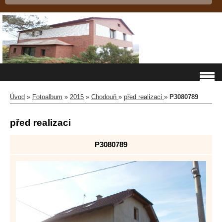
Úvod
»
Fotoalbum
»
2015
»
Chodouň
»
před realizaci
»
P3080789
před realizaci
P3080789