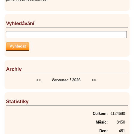
Vyhledávání
Archiv
<<
červenec
/
2026
>>
Statistiky
Celkem:
1124680
Měsíc:
8450
Den:
481