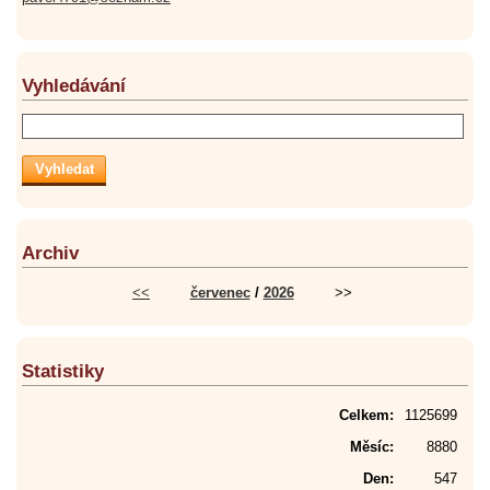
Vyhledávání
Archiv
<<
červenec
/
2026
>>
Statistiky
Celkem:
1125699
Měsíc:
8880
Den:
547