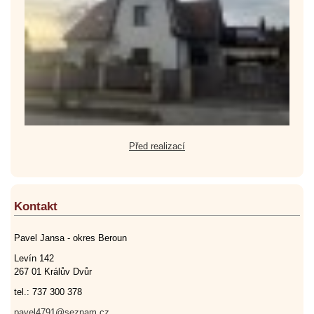
Před realizací
Kontakt
Pavel Jansa - okres Beroun
Levín 142
267 01 Králův Dvůr
tel.: 737 300 378
pavel4791@seznam.cz