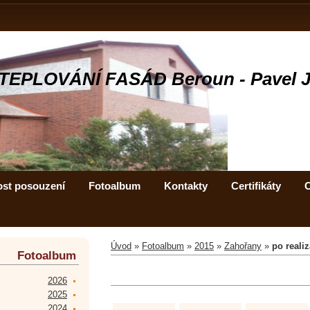
TEPLOVÁNÍ FASÁD Beroun - Pavel 
ost posouzení
Fotoalbum
Kontakty
Certifikáty
C
Úvod
»
Fotoalbum
»
2015
»
Zahořany
»
po realiz
Fotoalbum
2026
2025
2024