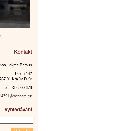
í
Kontakt
nsa - okres Beroun
Levín 142
267 01 Králův Dvůr
tel.: 737 300 378
el4791@seznam.cz
Vyhledávání