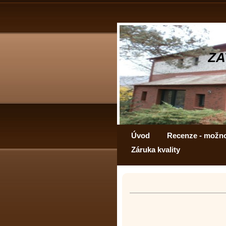
ZA
Úvod
Recenze - možn
Záruka kvality