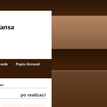
Jansa
enik
Popis činností
aci
po realizaci