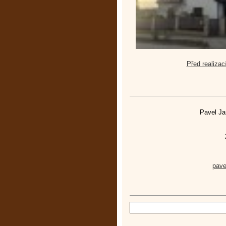
Před realizac
Pavel Ja
pav