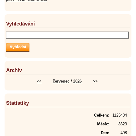
Vyhledávání
Archiv
<<
červenec
/
2026
>>
Statistiky
Celkem:
1125404
Měsíc:
8623
Den:
498