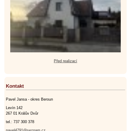
Před realizací
Kontakt
Pavel Jansa - okres Beroun
Levín 142
267 01 Králův Dvůr
tel.: 737 300 378
pavel4791@seznam.cz