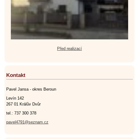
Před realizací
Kontakt
Pavel Jansa - okres Beroun
Levín 142
267 01 Králův Dvůr
tel.: 737 300 378
pavel4791@seznam.cz