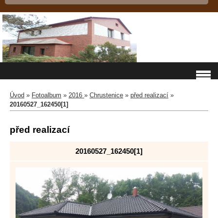
Úvod
»
Fotoalbum
»
2016
»
Chrustenice
»
před realizací
»
20160527_162450[1]
před realizací
20160527_162450[1]