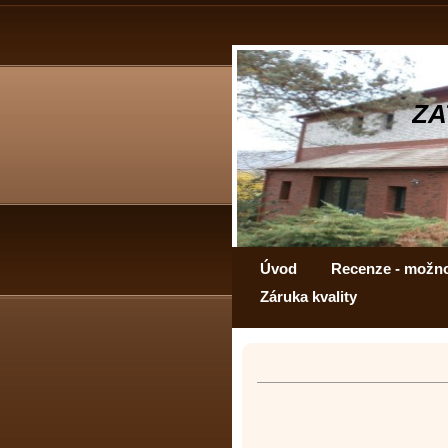
ZA
Úvod
Recenze - možn
Záruka kvality