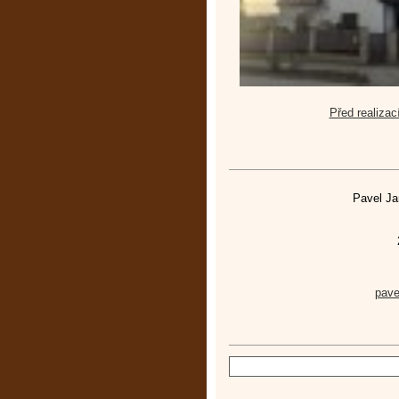
Před realizac
Pavel Ja
pav