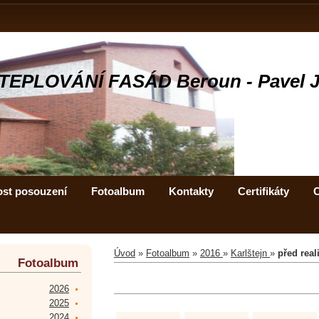
TEPLOVÁNÍ FASÁD Beroun - Pavel 
ost posouzení
Fotoalbum
Kontakty
Certifikáty
C
Úvod
»
Fotoalbum
»
2016
»
Karlštejn
»
před real
Fotoalbum
2026
2025
2024