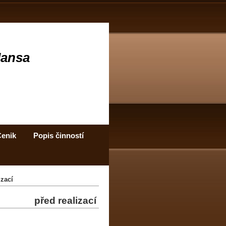
Jansa
enik
Popis činností
izací
před realizací