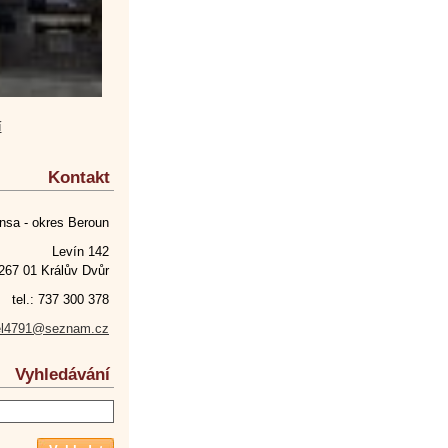
í
Kontakt
nsa - okres Beroun
Levín 142
267 01 Králův Dvůr
tel.: 737 300 378
el4791@seznam.cz
Vyhledávání