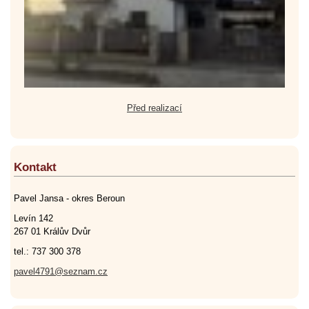
Před realizací
Kontakt
Pavel Jansa - okres Beroun
Levín 142
267 01 Králův Dvůr
tel.: 737 300 378
pavel4791@seznam.cz