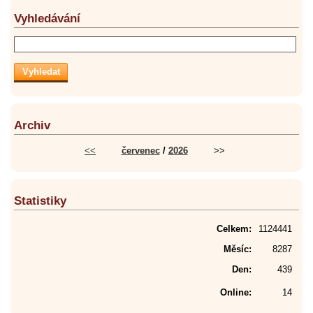
Vyhledávání
Archiv
<<
červenec
/
2026
>>
Statistiky
Celkem:
1124441
Měsíc:
8287
Den:
439
Online:
14