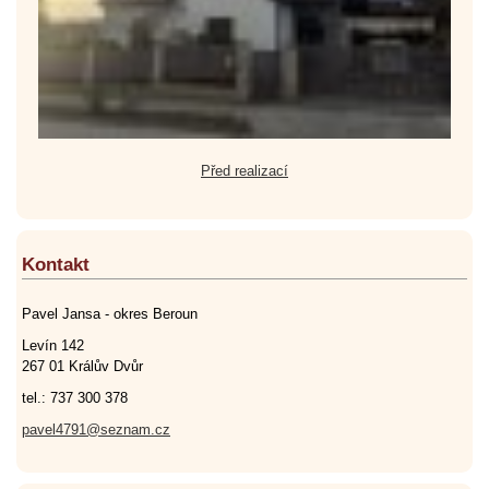
Před realizací
Kontakt
Pavel Jansa - okres Beroun
Levín 142
267 01 Králův Dvůr
tel.: 737 300 378
pavel4791@seznam.cz