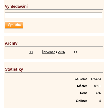
Vyhledávání
Archiv
<<
červenec
/
2026
>>
Statistiky
Celkem:
1125483
Měsíc:
8691
Den:
486
Online:
4