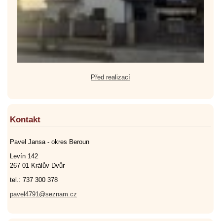
Před realizací
Kontakt
Pavel Jansa - okres Beroun
Levín 142
267 01 Králův Dvůr
tel.: 737 300 378
pavel4791@seznam.cz