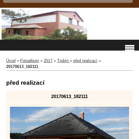
Úvod
»
Fotoalbum
»
2017
»
Trubín
»
před realizací
»
20170613_182111
před realizací
20170613_182111