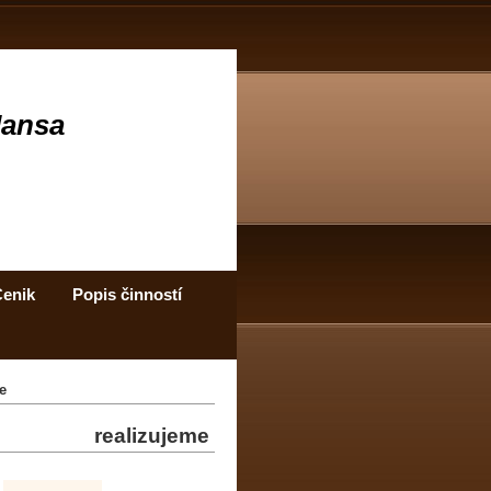
Jansa
enik
Popis činností
e
realizujeme