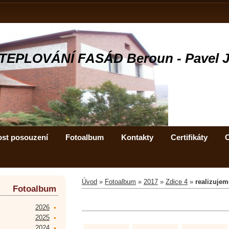
TEPLOVÁNÍ FASÁD Beroun - Pavel 
ost posouzení
Fotoalbum
Kontakty
Certifikáty
C
Úvod
»
Fotoalbum
»
2017
»
Zdice 4
»
realizujem
Fotoalbum
2026
2025
2024