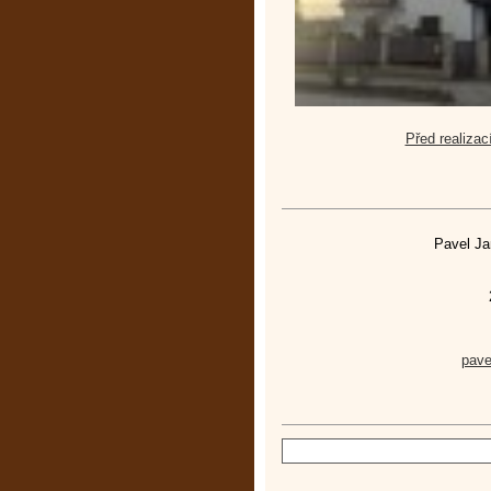
Před realizac
Pavel Ja
pav