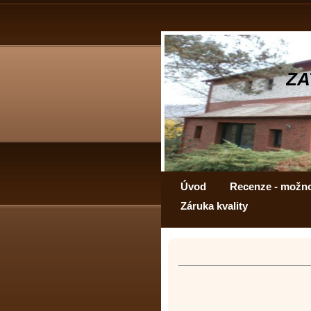
ZA
Úvod
Recenze - možn
Záruka kvality