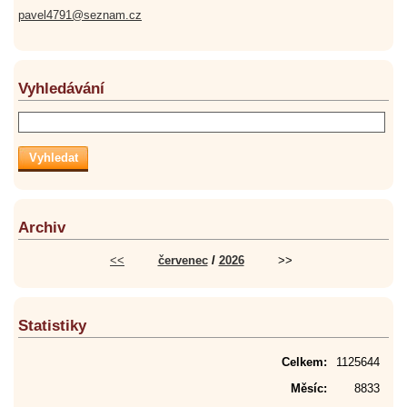
pavel4791@seznam.cz
Vyhledávání
Archiv
<<
červenec
/
2026
>>
Statistiky
Celkem:
1125644
Měsíc:
8833