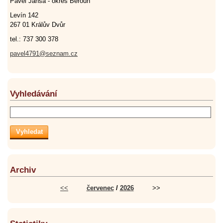
Pavel Jansa - okres Beroun
Levín 142
267 01 Králův Dvůr
tel.: 737 300 378
pavel4791@seznam.cz
Vyhledávání
Archiv
<<
červenec
/
2026
>>