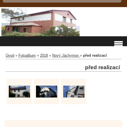
Úvod
»
Fotoalbum
»
2018
»
Nový Jáchymov
»
před realizací
před realizací