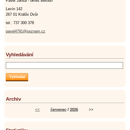
Pavel Jansa - okres Beroun
Levín 142
267 01 Králův Dvůr
tel.: 737 300 378
pavel4791@seznam.cz
Vyhledávání
Archiv
<<
červenec
/
2026
>>