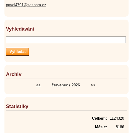
pavel4791@seznam.cz
Vyhledávání
Archiv
<<
červenec
/
2026
>>
Statistiky
Celkem:
1124320
Měsíc:
8186