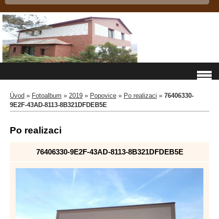
Úvod
»
Fotoalbum
»
2019
»
Popovice
»
Po realizaci
»
76406330-
9E2F-43AD-8113-8B321DFDEB5E
Po realizaci
76406330-9E2F-43AD-8113-8B321DFDEB5E