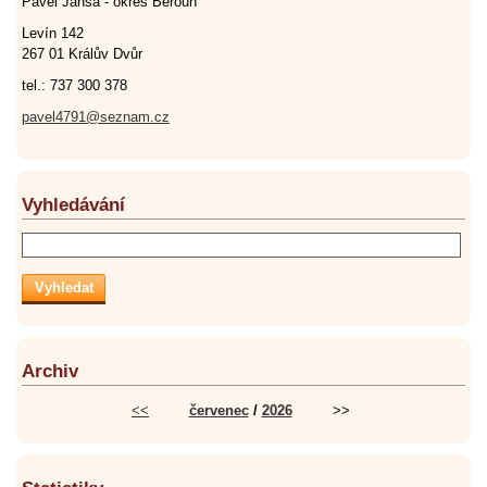
Pavel Jansa - okres Beroun
Levín 142
267 01 Králův Dvůr
tel.: 737 300 378
pavel4791@seznam.cz
Vyhledávání
Archiv
<<
červenec
/
2026
>>