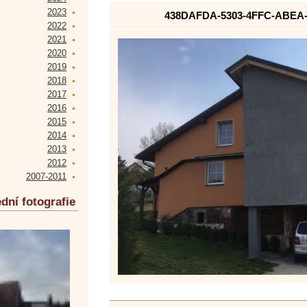
2023
438DAFDA-5303-4FFC-ABEA
2022
2021
2020
2019
2018
2017
2016
2015
2014
2013
2012
2007-2011
dní fotografie