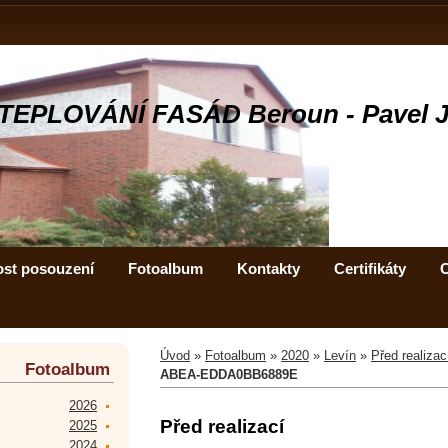
TEPLOVÁNÍ FASÁD Beroun - Pavel 
ost posouzení
Fotoalbum
Kontakty
Certifikáty
C
Úvod
»
Fotoalbum
»
2020
»
Levín
»
Před realiza
Fotoalbum
ABEA-EDDA0BB6889E
2026
Před realizací
2025
2024