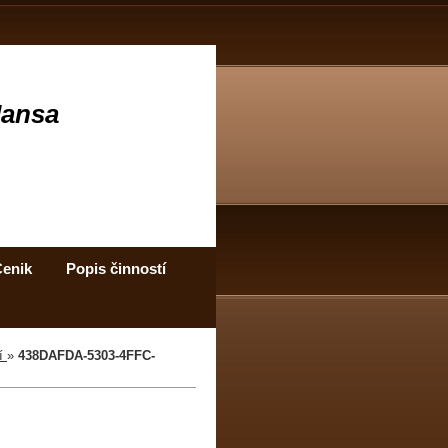
Jansa
enik
Popis činností
cí
»
438DAFDA-5303-4FFC-