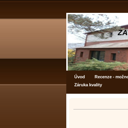
ZA
Úvod
Recenze - možn
Záruka kvality