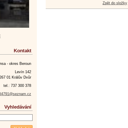
Zpět do složky
í
Kontakt
nsa - okres Beroun
Levín 142
267 01 Králův Dvůr
tel.: 737 300 378
el4791@seznam.cz
Vyhledávání