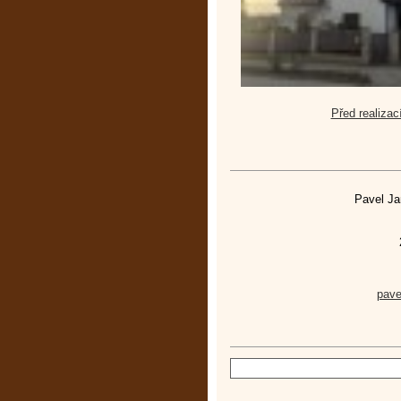
Před realizac
Pavel Ja
pav