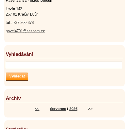
Pavel Jansa - okres Beroun
Levín 142
267 01 Králův Dvůr
tel.: 737 300 378
pavel4791@seznam.cz
Vyhledávání
Archiv
<<
červenec
/
2026
>>