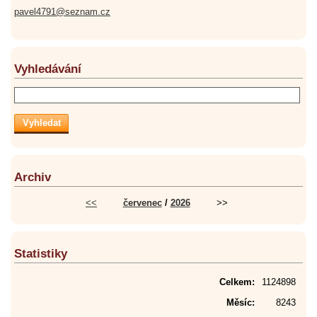
pavel4791@seznam.cz
Vyhledávání
Archiv
<<
červenec
/
2026
>>
Statistiky
Celkem:
1124898
Měsíc:
8243