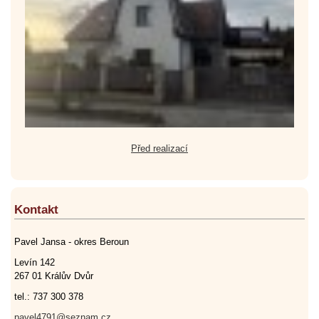
Před realizací
Kontakt
Pavel Jansa - okres Beroun
Levín 142
267 01 Králův Dvůr
tel.: 737 300 378
pavel4791@seznam.cz