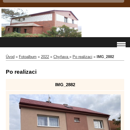
Úvod
»
Fotoalbum
»
2022
»
Chyňava
»
Po realizaci
»
IMG_2882
Po realizaci
IMG_2882