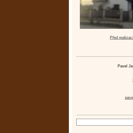
Před realizac
Pavel Ja
pav