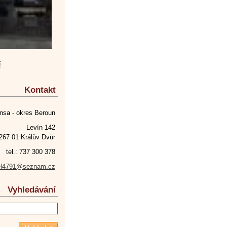
í
Kontakt
nsa - okres Beroun
Levín 142
267 01 Králův Dvůr
tel.: 737 300 378
el4791@seznam.cz
Vyhledávání