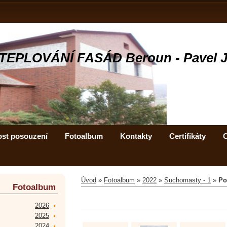
TEPLOVÁNÍ FASÁD Beroun - Pavel 
ost posouzení
Fotoalbum
Kontakty
Certifikáty
C
Úvod
»
Fotoalbum
»
2022
»
Suchomasty - 1
»
Po
Fotoalbum
2026
2025
2024