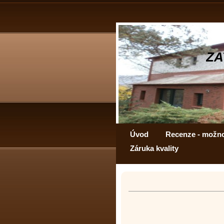
ZA
Úvod
Recenze - možn
Záruka kvality