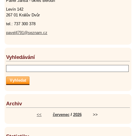
Pavel Jansa - okres Beroun
Levín 142
267 01 Králův Dvůr
tel.: 737 300 378
pavel4791@seznam.cz
Vyhledávání
Archiv
<<
červenec
/
2026
>>