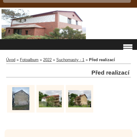
Úvod
»
Fotoalbum
»
2022
»
Suchomasty - 1
»
Před realizací
Před realizací