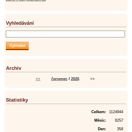
Vyhledávání
Archiv
<<
červenec
/
2026
>>
Statistiky
Celkem:
1124944
Měsíc:
8257
Den:
358