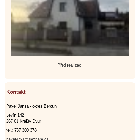
Před realizací
Kontakt
Pavel Jansa - okres Beroun
Levín 142
267 01 Králův Dvůr
tel.: 737 300 378
pavel4791@seznam.cz