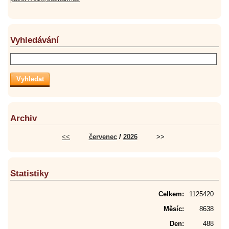
Vyhledávání
Archiv
<<
červenec
/
2026
>>
Statistiky
Celkem:
1125420
Měsíc:
8638
Den:
488