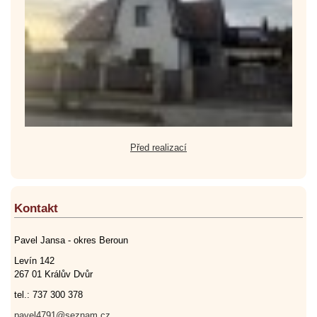
Před realizací
Kontakt
Pavel Jansa - okres Beroun
Levín 142
267 01 Králův Dvůr
tel.: 737 300 378
pavel4791@seznam.cz