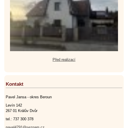
Před realizací
Kontakt
Pavel Jansa - okres Beroun
Levín 142
267 01 Králův Dvůr
tel.: 737 300 378
pavel4791@seznam.cz