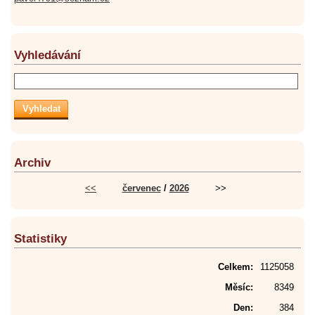
Vyhledávání
Archiv
<<
červenec
/
2026
>>
Statistiky
Celkem:
1125058
Měsíc:
8349
Den:
384