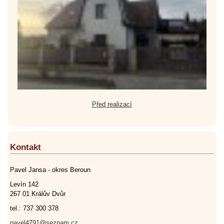
Před realizací
Kontakt
Pavel Jansa - okres Beroun
Levín 142
267 01 Králův Dvůr
tel.: 737 300 378
pavel4791@seznam.cz