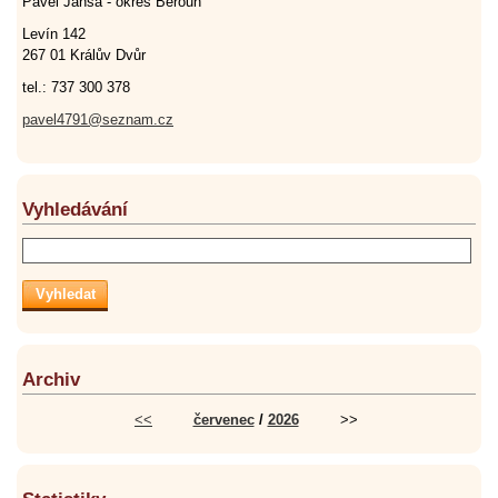
Pavel Jansa - okres Beroun
Levín 142
267 01 Králův Dvůr
tel.: 737 300 378
pavel4791@seznam.cz
Vyhledávání
Archiv
<<
červenec
/
2026
>>