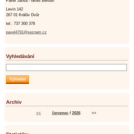
Pavel Jansa - okres Beroun
Levín 142
267 01 Králův Dvůr
tel.: 737 300 378
pavel4791@seznam.cz
Vyhledávání
Archiv
<<
červenec
/
2026
>>