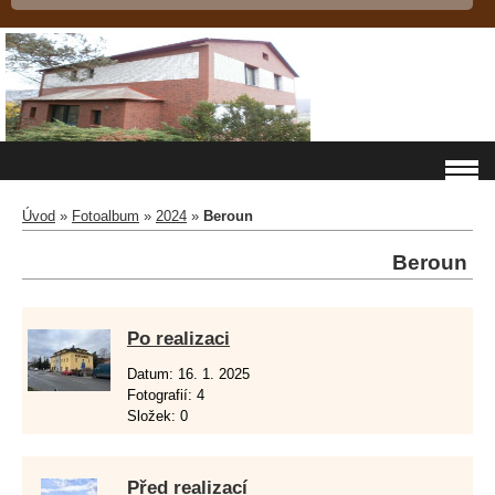
Úvod
»
Fotoalbum
»
2024
»
Beroun
Beroun
Po realizaci
Datum:
16. 1. 2025
Fotografií:
4
Složek:
0
Před realizací