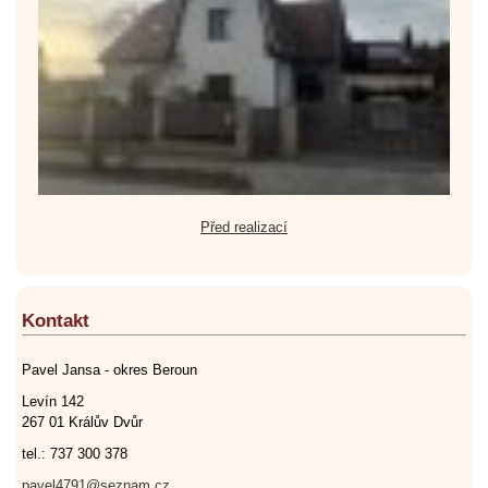
Před realizací
Kontakt
Pavel Jansa - okres Beroun
Levín 142
267 01 Králův Dvůr
tel.: 737 300 378
pavel4791@seznam.cz