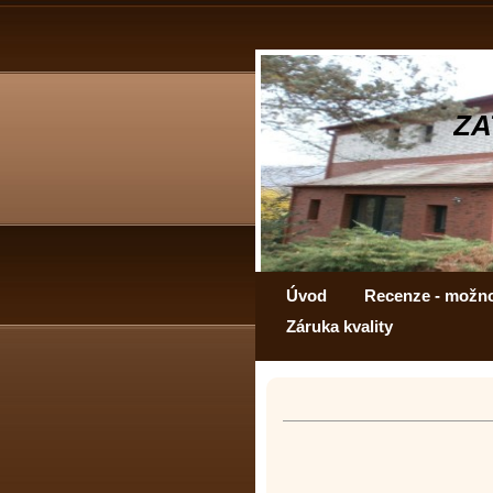
ZA
Úvod
Recenze - možn
Záruka kvality