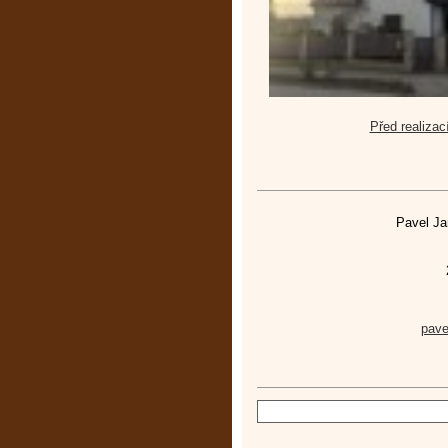
Před realizac
Pavel Ja
pav