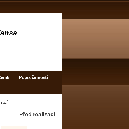
Jansa
enik
Popis činností
izací
Před realizací