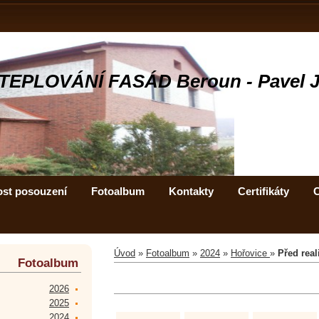
TEPLOVÁNÍ FASÁD Beroun - Pavel 
ost posouzení
Fotoalbum
Kontakty
Certifikáty
C
Úvod
»
Fotoalbum
»
2024
»
Hořovice
»
Před real
Fotoalbum
2026
2025
2024