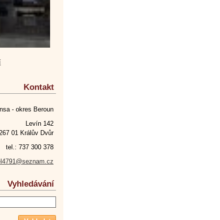
í
Kontakt
nsa - okres Beroun
Levín 142
267 01 Králův Dvůr
tel.: 737 300 378
el4791@seznam.cz
Vyhledávání