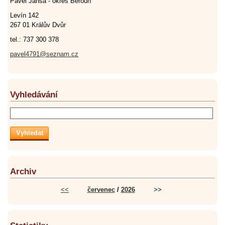
Pavel Jansa - okres Beroun
Levín 142
267 01 Králův Dvůr
tel.: 737 300 378
pavel4791@seznam.cz
Vyhledávání
Archiv
<<
červenec
/
2026
>>