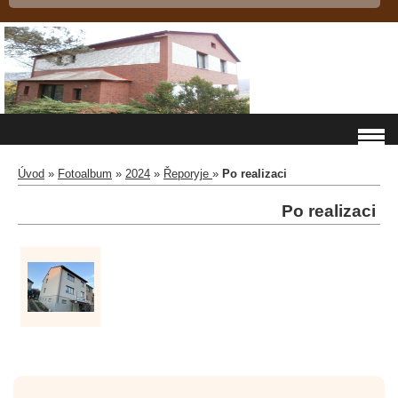
Úvod
»
Fotoalbum
»
2024
»
Řeporyje
»
Po realizaci
Po realizaci