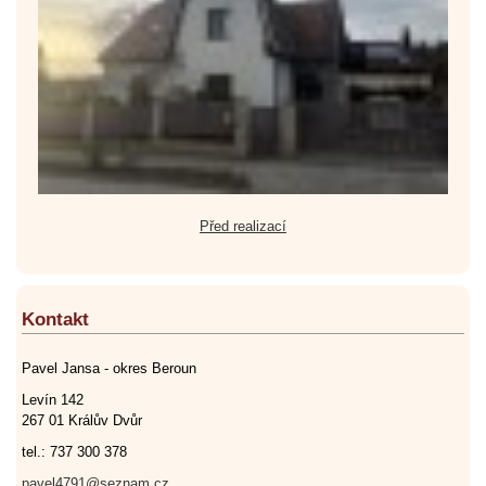
Před realizací
Kontakt
Pavel Jansa - okres Beroun
Levín 142
267 01 Králův Dvůr
tel.: 737 300 378
pavel4791@seznam.cz