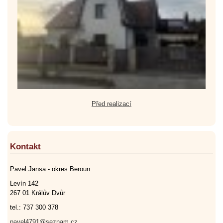
Před realizací
Kontakt
Pavel Jansa - okres Beroun
Levín 142
267 01 Králův Dvůr
tel.: 737 300 378
pavel4791@seznam.cz