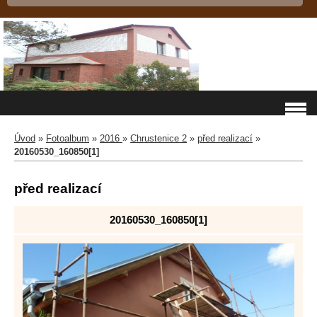
Úvod
»
Fotoalbum
»
2016
»
Chrustenice 2
»
před realizací
»
20160530_160850[1]
před realizací
20160530_160850[1]