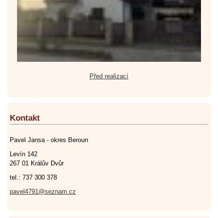
Před realizací
Kontakt
Pavel Jansa - okres Beroun
Levín 142
267 01 Králův Dvůr
tel.: 737 300 378
pavel4791@seznam.cz