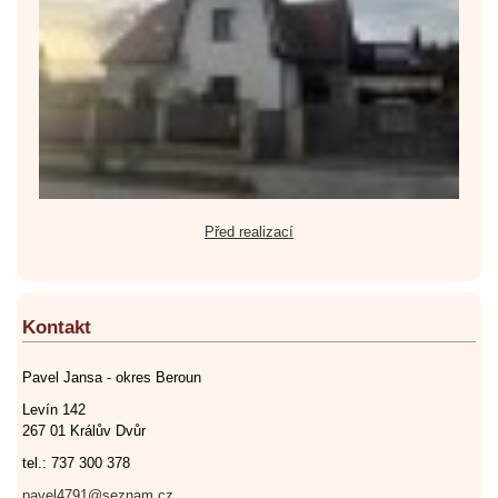
Před realizací
Kontakt
Pavel Jansa - okres Beroun
Levín 142
267 01 Králův Dvůr
tel.: 737 300 378
pavel4791@seznam.cz