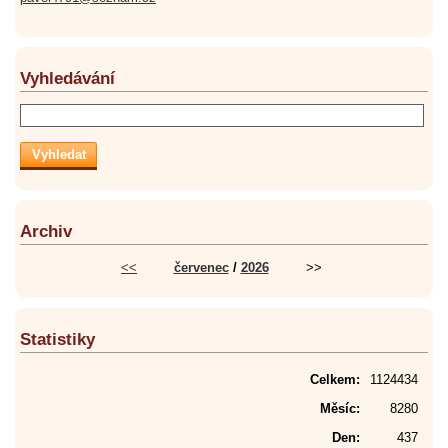
Vyhledávání
Archiv
<<
červenec
/
2026
>>
Statistiky
Celkem:
1124434
Měsíc:
8280
Den:
437